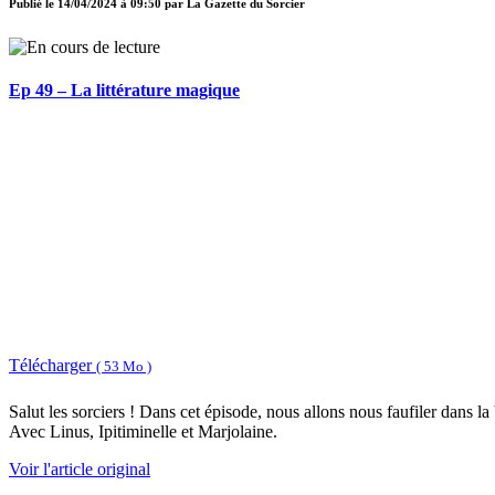
Publié le
14/04/2024 à 09:50
par
La Gazette du Sorcier
Ep 49 – La littérature magique
Télécharger
( 53 Mo )
Salut les sorciers ! Dans cet épisode, nous allons nous faufiler dans la
Avec Linus, Ipitiminelle et Marjolaine.
Voir l'article original