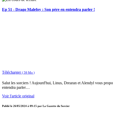
Ep 51 - Drago Malefoy : Son père en entendra parler !
Télécharger
( 59 Mo )
Salut les sorciers ! Aujourd'hui, Linus, Drearan et Alendyl vous prop
entendra parler…
Voir l'article original
Publié le
26/05/2024 à 09:15
par
La Gazette du Sorcier